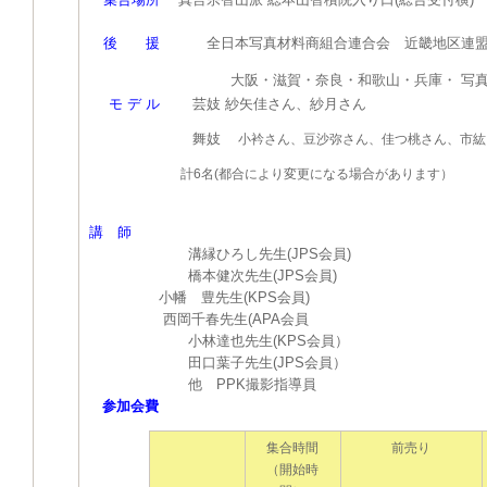
後 援
全日本写真材料商組合連合会 近畿地区連
大阪・滋賀・奈良・和歌山・兵庫・ 写真組
モ デ ル
芸妓 紗矢佳さん、紗月さん
舞妓
小衿さん、豆沙弥さん、佳つ桃さん、市紘
計6名(都合により変更になる場合があります）
講 師
溝縁ひろし先生(JPS会員)
橋本健次先生(JPS会員)
小幡 豊先生(KPS会員)
西岡千春先生(APA会員
小林達也先生(KPS会員）
田口葉子先生(JPS会員）
他 PPK撮影指導員
参加会費
集合時間
前売り
（開始時