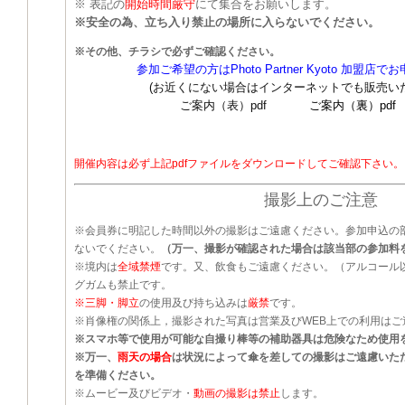
※ 表記の
開始時間厳守
にて集合をお願いします。
※安全の為、立ち入り禁止の場所に入らないでください。
※その他、チラシで必ずご確認ください。
参加ご希望の方は
Photo Partner Kyoto
加盟店でお
(お近くにない場合はインターネットでも販売い
ご案内（表）pdf
ご案内（裏）pdf
開催内容は必ず上記pdfファイルをダウンロードしてご確認下さい。
撮影上のご注意
※会員券に明記した時間以外の撮影はご遠慮ください。参加申込の
ないでください。
（万一、撮影が確認された場合は該当部の参加料
※境内は
全域禁煙
です。又、飲食もご遠慮ください。（アルコール
グガムも禁止です。
※三脚・脚立
の使用及び持ち込みは
厳禁
です。
※肖像権の関係上，撮影された写真は営業及びWEB上での利用はご
※スマホ等で使用が可能な自撮り棒等の補助器具は危険なため使用
※万一、
雨天の場合
は状況によって傘を差しての撮影はご遠慮いた
を準備ください。
※ムービー及びビデオ・
動画の撮影は禁止
します。