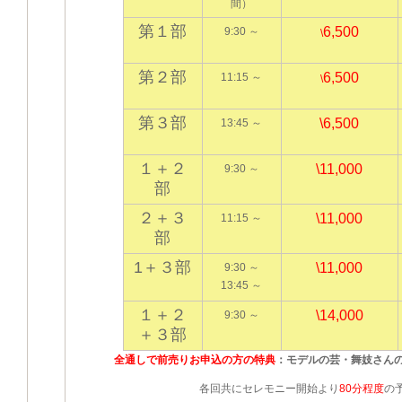
間）
第１部
6,500
9:30 ～
\
第２部
6,500
11:15 ～
\
第３部
\
6,500
13:45 ～
１＋２
\
11,000
9:30 ～
部
２＋３
\
11,000
11:15 ～
部
1＋３部
\
11,000
9:30 ～
13:45 ～
１＋２
\
14,000
9:30 ～
＋３部
全通しで前売りお申込の方の特典
：モデルの芸・舞妓さん
各回共にセレモニー開始より
80分程度
の