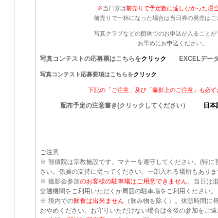
※
当日券は
前売りで予定数に達しなかった場
前売りで一杯になった場合は当日券の発売はご
写真クラブなどの団体でのお申込が入ることが
お早めにお申込ください。
写真コンテストの応募票はこちらを
クリック
EXCELデー
写真コンテスト応募要項はこちらを
クリック
下記の「ご注意」及び「撮影上のご注意」も必ず
配布予定の注意書き(クリックしてください）
日本
ご注意
※
智積院は宗教施設です。マナーを遵守してください。(特に
さい。係員の支持に従ってください。一部入れる場所もありま
※ 撮影会参加
のお客様の駐車場はご用意できません
。当日は
交通機関をご利用いただくか周囲の駐車場をご利用ください。
※ 境内での
飲食は出来ません
（飲み物を除く）。休憩時間に
おやめください。お守りいただけない場合は今後の参加をご遠