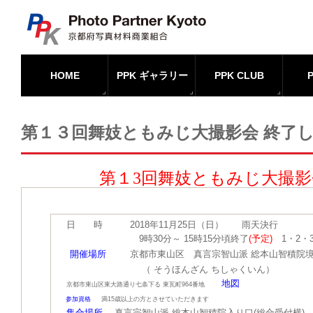
HOME
PPK ギャラリー
PPK CLUB
第１３回舞妓ともみじ大撮影会 終了
第１3回舞妓
ともみじ大撮影
日 時 2018年11月25日（日） 雨天決行
9時30分～ 15時15分頃
終了
(予定)
1・2・
開催場所
京都市東山区
真言宗智山派 総本山智積院
（ そうほんざん ちしゃくいん）
地図
京都市東山区東大路通り七条下る 東瓦町964番地
参加資格
満15歳以上の方とさせていただきます
集合場所
真言宗智山派 総本山智積院入り口(総合受付横