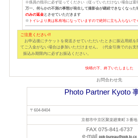
※係員の指示に必ず従ってください（従っていただけない場合は退
万一、何らかの不測の事態が発生して撮影会が継続できなくなった
のみの返金
とさせていただきます
※
トイレより奥は私有地になっていますので絶対に立ち入らないで
ご注意ください!!
お申込後にチケットを発送させていただいたときに振込用紙を
てご入金がない場合は参加いただけません。（代金引換でのお支
振込み期限内に必ずお振込ください。
快晴の下、終了いたしました
お問合わせ先
Photo Partner Kyoto
〒
604-8404
京都市中京区聚楽廻東町３番地
FAX 075-841-6737
e-mail
ppk-bureau@ppk.to.cx